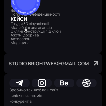
СЕРВІС
Відгуки
Відео кейси
Політика конфіденційності
КЕЙСИ
Студія 3D візуалізації
Медіабаїнгова агенція
Скляні конструкції під ключ
Азотні добрива
Автосалон
Медицина
STUDIO.BRIGHTWEB@GMAIL.COM
Зробимо так, щоб ваш сайт
виділявся з-поміж
конкурентів